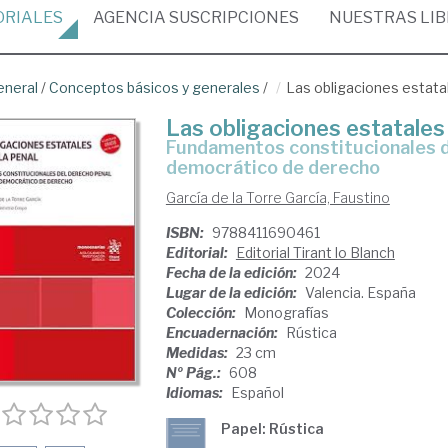
ORIALES
AGENCIA
SUSCRIPCIONES
NUESTRAS
LI
eneral
/
Conceptos básicos y generales
/
Las obligaciones estatal
Las obligaciones estatales 
Fundamentos constitucionales del derecho penal en el estado
democrático de derecho
García de la Torre García, Faustino
ISBN:
9788411690461
Editorial:
Editorial Tirant lo Blanch
Fecha de la edición:
2024
Lugar de la edición:
Valencia. España
Colección:
Monografías
Encuadernación:
Rústica
Medidas:
23 cm
Nº Pág.:
608
Idiomas:
Español
Papel: Rústica