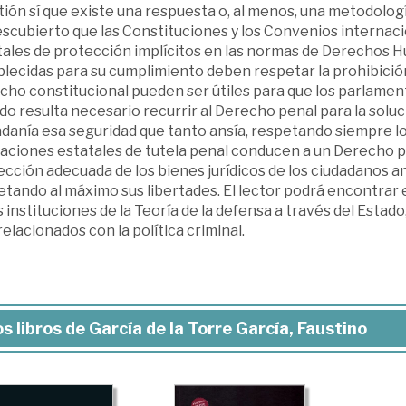
tión sí que existe una respuesta o, al menos, una metodolo
escubierto que las Constituciones y los Convenios internac
tales de protección implícitos en las normas de Derechos 
lecidas para su cumplimiento deben respetar la prohibición
cho constitucional pueden ser útiles para que los parlamen
o resulta necesario recurrir al Derecho penal para la solució
danía esa seguridad que tanto ansía, respetando siempre lo
gaciones estatales de tutela penal conducen a un Derecho p
cción adecuada de los bienes jurídicos de los ciudadanos a
tando al máximo sus libertades. El lector podrá encontrar 
 instituciones de la Teoría de la defensa a través del Estado
elacionados con la política criminal.
s libros de García de la Torre García, Faustino