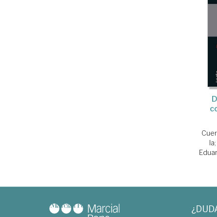
D
c
Cuer
la
Edua
¿DUD