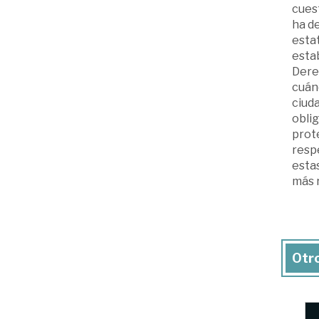
cues
ha d
esta
estab
Dere
cuánd
ciuda
obli
prote
respe
estas
más r
Otro