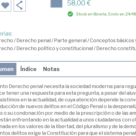
58,00 €
Stock en librería. Envío en 24/4
rias:
recho
/
Derecho penal
/
Parte general
/
Conceptos básicos 
recho
/
Derecho político y constitucional
/
Derecho constitu
umen
Índice
Notas
nto Derecho penal necesita la sociedad moderna para reg
e tener una respuesta para esta pregunta, a pesar del aluv
sistimos en la actualidad, de cuya atención depende la conv
ducción de nuevos delitos en el Código Penal o la despenali
 o su condonación por medio de la prescripción o de las amn
están enfrentando en la actualidad a unos ciudadanos con 
ada en los valores de la libertad, del pluralismo y de la d
tos delitos exige la Constitución para que el sistema pena