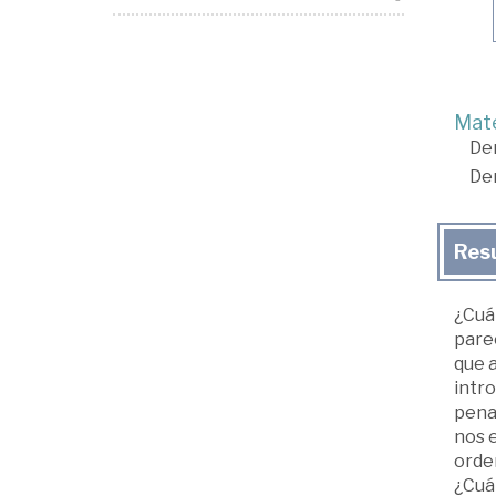
Mate
De
De
Res
¿Cuá
parec
que a
intro
penas
nos 
orden
¿Cuán