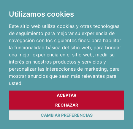
Utilizamos cookies
Este sitio web utiliza cookies y otras tecnologías
de seguimiento para mejorar su experiencia de
navegación con los siguientes fines:
para habilitar
la funcionalidad básica del sitio web
,
para brindar
una mejor experiencia en el sitio web
,
medir su
interés en nuestros productos y servicios y
personalizar las interacciones de marketing
,
para
mostrar anuncios que sean más relevantes para
usted
.
ACEPTAR
RECHAZAR
CAMBIAR PREFERENCIAS