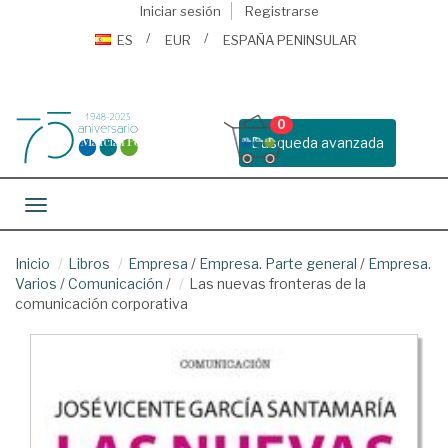
Iniciar sesión
Registrarse
ES
EUR
ESPAÑA PENINSULAR
0
Busqueda avanzada
Toggle navigation
Inicio
Libros
Empresa
/
Empresa. Parte general
/
Empresa.
Varios
/
Comunicación
/
Las nuevas fronteras de la
comunicación corporativa