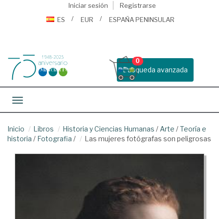
Iniciar sesión
Registrarse
ES
EUR
ESPAÑA PENINSULAR
0
Busqueda avanzada
Toggle navigation
Inicio
Libros
Historia y Ciencias Humanas
/
Arte
/
Teoría e
historia
/
Fotografia
/
Las mujeres fotógrafas son peligrosas