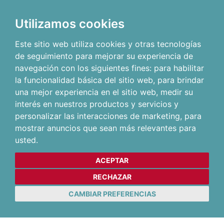
Utilizamos cookies
Este sitio web utiliza cookies y otras tecnologías
de seguimiento para mejorar su experiencia de
navegación con los siguientes fines:
para habilitar
la funcionalidad básica del sitio web
,
para brindar
una mejor experiencia en el sitio web
,
medir su
interés en nuestros productos y servicios y
personalizar las interacciones de marketing
,
para
mostrar anuncios que sean más relevantes para
usted
.
ACEPTAR
RECHAZAR
CAMBIAR PREFERENCIAS