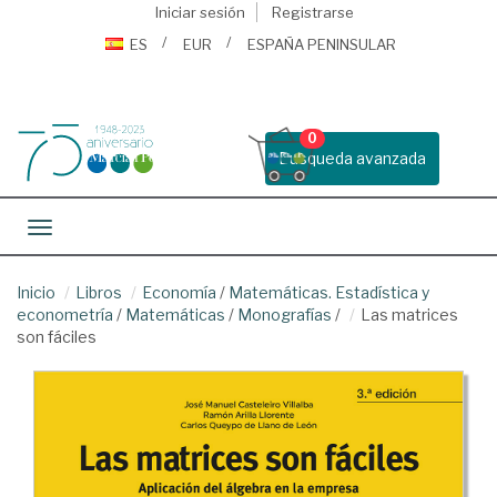
Iniciar sesión
Registrarse
ES
EUR
ESPAÑA PENINSULAR
0
Busqueda avanzada
Toggle navigation
Inicio
Libros
Economía
/
Matemáticas. Estadística y
econometría
/
Matemáticas
/
Monografías
/
Las matrices
son fáciles