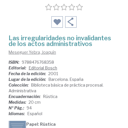
Las irregularidades no invalidantes
de los actos administrativos
Meseguer Yebra, Joaquín
ISBN:
9788476768358
Editorial:
Editorial Bosch
Fecha de la edición:
2001
Lugar de la edición:
Barcelona. España
Colección:
Biblioteca básica de práctica procesal.
Administrativa
Encuadernación:
Rústica
Medidas:
20 cm
Nº Pág.:
94
Idiomas:
Español
Papel: Rústica