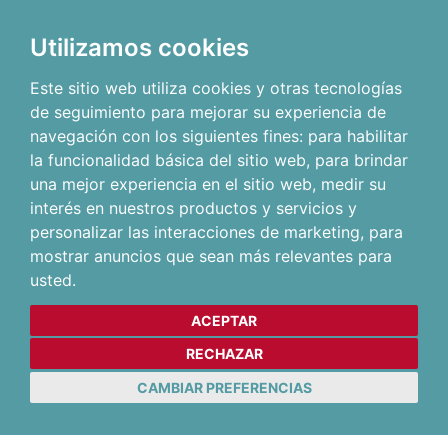
Utilizamos cookies
Este sitio web utiliza cookies y otras tecnologías
de seguimiento para mejorar su experiencia de
navegación con los siguientes fines:
para habilitar
la funcionalidad básica del sitio web
,
para brindar
una mejor experiencia en el sitio web
,
medir su
interés en nuestros productos y servicios y
personalizar las interacciones de marketing
,
para
mostrar anuncios que sean más relevantes para
usted
.
ACEPTAR
RECHAZAR
CAMBIAR PREFERENCIAS