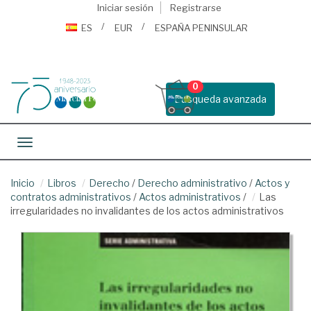
Iniciar sesión
Registrarse
ES
EUR
ESPAÑA PENINSULAR
0
Busqueda avanzada
Toggle navigation
Inicio
Libros
Derecho
/
Derecho administrativo
/
Actos y
contratos administrativos
/
Actos administrativos
/
Las
irregularidades no invalidantes de los actos administrativos