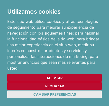
Utilizamos cookies
Este sitio web utiliza cookies y otras tecnologías
de seguimiento para mejorar su experiencia de
navegación con los siguientes fines:
para habilitar
la funcionalidad básica del sitio web
,
para brindar
una mejor experiencia en el sitio web
,
medir su
interés en nuestros productos y servicios y
personalizar las interacciones de marketing
,
para
mostrar anuncios que sean más relevantes para
usted
.
ACEPTAR
RECHAZAR
CAMBIAR PREFERENCIAS