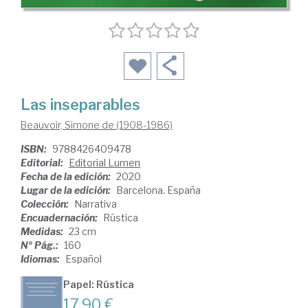
Las inseparables
Beauvoir, Simone de (1908-1986)
ISBN:
9788426409478
Editorial:
Editorial Lumen
Fecha de la edición:
2020
Lugar de la edición:
Barcelona. España
Colección:
Narrativa
Encuadernación:
Rústica
Medidas:
23 cm
Nº Pág.:
160
Idiomas:
Español
Papel: Rústica
17,90 €