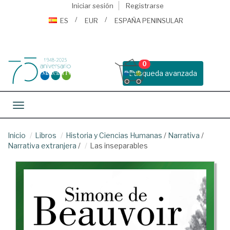
Iniciar sesión
Registrarse
ES
EUR
ESPAÑA PENINSULAR
0
Busqueda avanzada
Toggle navigation
Inicio
Libros
Historia y Ciencias Humanas
/
Narrativa
/
Narrativa extranjera
/
Las inseparables