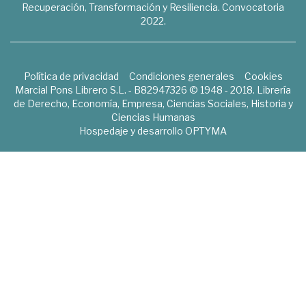
Recuperación, Transformación y Resiliencia. Convocatoria
2022.
Política de privacidad
Condiciones generales
Cookies
Marcial Pons Librero S.L. - B82947326 © 1948 - 2018. Librería
de Derecho, Economía, Empresa, Ciencias Sociales, Historia y
Ciencias Humanas
Hospedaje y desarrollo
OPTYMA