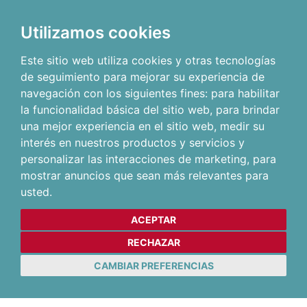
Utilizamos cookies
Este sitio web utiliza cookies y otras tecnologías
de seguimiento para mejorar su experiencia de
navegación con los siguientes fines:
para habilitar
la funcionalidad básica del sitio web
,
para brindar
una mejor experiencia en el sitio web
,
medir su
interés en nuestros productos y servicios y
personalizar las interacciones de marketing
,
para
mostrar anuncios que sean más relevantes para
usted
.
ACEPTAR
RECHAZAR
CAMBIAR PREFERENCIAS