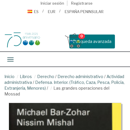
Iniciar sesión
Registrarse
ES
EUR
ESPAÑA PENINSULAR
0
Busqueda avanzada
Toggle navigation
Inicio
Libros
Derecho
/
Derecho administrativo
/
Actividad
administrativa
/
Defensa. Interior. (Tráfico, Caza, Pesca, Policía,
Extranjería, Menores)
/
Las grandes operaciones del
Mossad