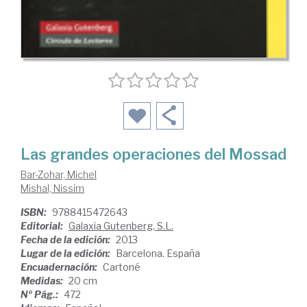
Las grandes operaciones del Mossad
Bar-Zohar, Michel
Mishal, Nissim
ISBN:
9788415472643
Editorial:
Galaxia Gutenberg, S.L.
Fecha de la edición:
2013
Lugar de la edición:
Barcelona. España
Encuadernación:
Cartoné
Medidas:
20 cm
Nº Pág.:
472