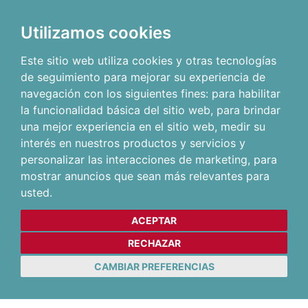
Utilizamos cookies
Este sitio web utiliza cookies y otras tecnologías
de seguimiento para mejorar su experiencia de
navegación con los siguientes fines:
para habilitar
la funcionalidad básica del sitio web
,
para brindar
una mejor experiencia en el sitio web
,
medir su
interés en nuestros productos y servicios y
personalizar las interacciones de marketing
,
para
mostrar anuncios que sean más relevantes para
usted
.
ACEPTAR
RECHAZAR
CAMBIAR PREFERENCIAS