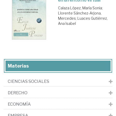
en un entorno virtual
Calaza López, María Sonia
;
Llorente Sánchez-Arjona,
Mercedes
;
Luaces Gutiérrez,
Ana Isabel
Materias
CIENCIAS SOCIALES
DERECHO
ECONOMÍA
EMPRESA