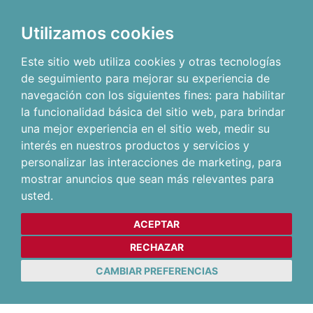
Utilizamos cookies
Este sitio web utiliza cookies y otras tecnologías
de seguimiento para mejorar su experiencia de
navegación con los siguientes fines:
para habilitar
la funcionalidad básica del sitio web
,
para brindar
una mejor experiencia en el sitio web
,
medir su
interés en nuestros productos y servicios y
personalizar las interacciones de marketing
,
para
mostrar anuncios que sean más relevantes para
usted
.
ACEPTAR
RECHAZAR
CAMBIAR PREFERENCIAS