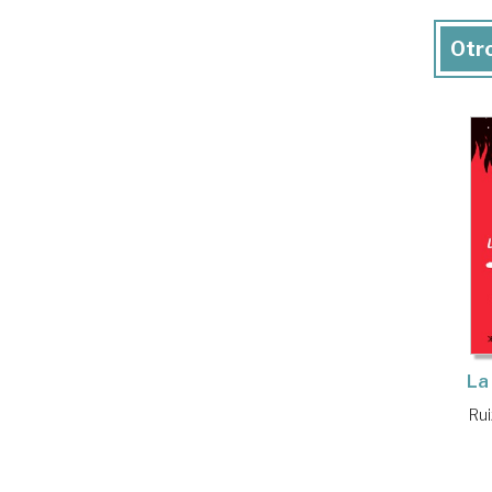
Otro
La
Rui