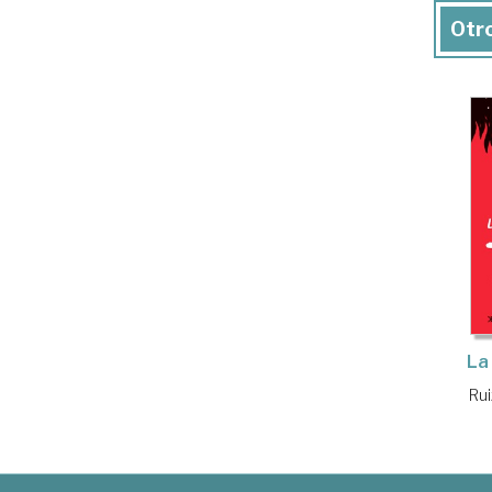
Otro
La
Rui