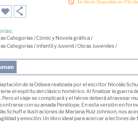
Sin Stock. Disponible en 7/10 día
rias:
ras Categorías
/
Cómic y Novela gráfica
/
ras Categorías
/
Infantil y Juvenil
/
Obras Juveniles
/
umen
aptación de la Odisea realizada por el escritor Nicolás Sch
ene el espíritu del clásico homérico. Al finalizar la guerra de
. Pero el viaje se complicará y el héroe deberá atravesar m
contrarse con su amada Penélope. En esta versión en format
ás Schuff e ilustraciones de Mariana Ruiz Johnson, nos acerc
gilidad y emoción. Un libro ideal para acercar a lectores de 