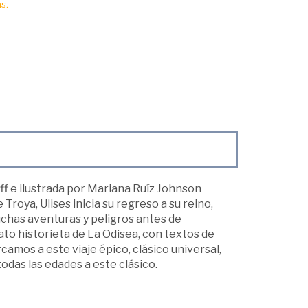
s.
uff e ilustrada por Mariana Ruíz Johnson
 Troya, Ulises inicia su regreso a su reino,
uchas aventuras y peligros antes de
o historieta de La Odisea, con textos de
amos a este viaje épico, clásico universal,
todas las edades a este clásico.