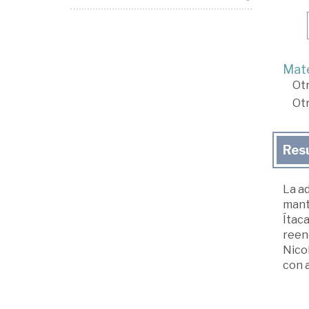
Mate
Ot
Ot
Res
La ad
manti
Ítaca
reen
Nicol
con a