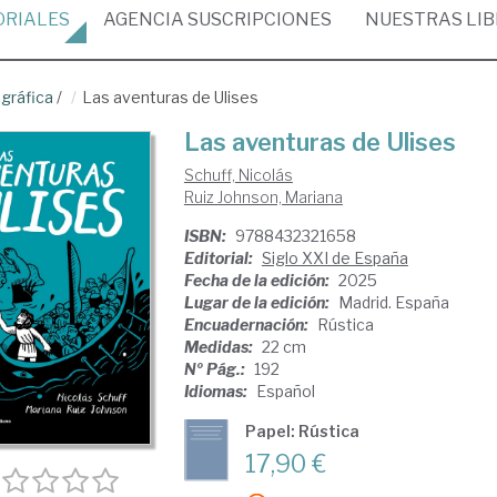
ORIALES
AGENCIA
SUSCRIPCIONES
NUESTRAS
LI
gráfica
/
Las aventuras de Ulises
Las aventuras de Ulises
Schuff, Nicolás
Ruiz Johnson, Mariana
ISBN:
9788432321658
Editorial:
Siglo XXI de España
Fecha de la edición:
2025
Lugar de la edición:
Madrid. España
Encuadernación:
Rústica
Medidas:
22 cm
Nº Pág.:
192
Idiomas:
Español
Papel: Rústica
17,90 €