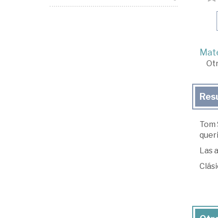
Mate
Ot
Res
Tom 
queri
Las a
Clási