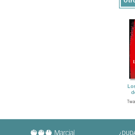
Otro
Lo
d
Twa
¿DUD