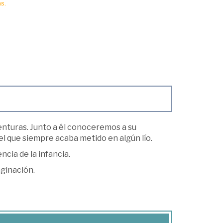
s.
nturas. Junto a él conoceremos a su
 el que siempre acaba metido en algún lío.
cia de la infancia.
aginación.