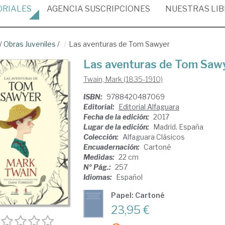
ORIALES
AGENCIA
SUSCRIPCIONES
NUESTRAS
LI
/
Obras Juveniles
/
Las aventuras de Tom Sawyer
Las aventuras de Tom Saw
Twain, Mark (1835-1910)
ISBN:
9788420487069
Editorial:
Editorial Alfaguara
Fecha de la edición:
2017
Lugar de la edición:
Madrid. España
Colección:
Alfaguara Clásicos
Encuadernación:
Cartoné
Medidas:
22 cm
Nº Pág.:
257
Idiomas:
Español
Papel: Cartoné
23,95 €