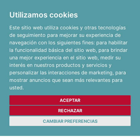
Utilizamos cookies
Este sitio web utiliza cookies y otras tecnologías
de seguimiento para mejorar su experiencia de
navegación con los siguientes fines:
para habilitar
la funcionalidad básica del sitio web
,
para brindar
una mejor experiencia en el sitio web
,
medir su
interés en nuestros productos y servicios y
personalizar las interacciones de marketing
,
para
mostrar anuncios que sean más relevantes para
usted
.
ACEPTAR
RECHAZAR
CAMBIAR PREFERENCIAS