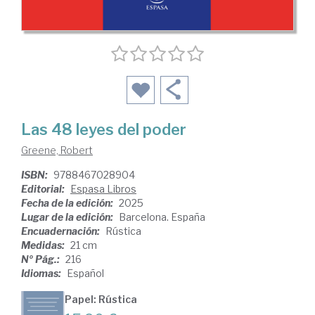
Las 48 leyes del poder
Greene, Robert
ISBN:
9788467028904
Editorial:
Espasa Libros
Fecha de la edición:
2025
Lugar de la edición:
Barcelona. España
Encuadernación:
Rústica
Medidas:
21 cm
Nº Pág.:
216
Idiomas:
Español
Papel: Rústica