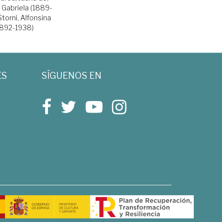
, Gabriela (1889-
Storni, Alfonsina
1892-1938)
ES
SÍGUENOS EN