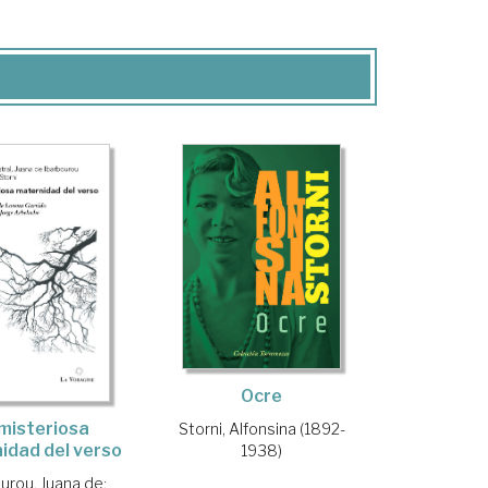
Ocre
misteriosa
Storni, Alfonsina (1892-
idad del verso
1938)
urou, Juana de
;