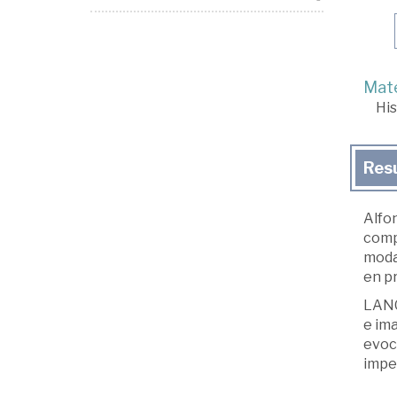
Mate
His
Res
Alfon
compa
modal
en p
LANG
e ima
evoca
imper