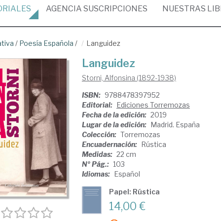
ORIALES
AGENCIA
SUSCRIPCIONES
NUESTRAS
LI
ativa
/
Poesía Española
/
Languidez
Languidez
Storni, Alfonsina (1892-1938)
ISBN:
9788478397952
Editorial:
Ediciones Torremozas
Fecha de la edición:
2019
Lugar de la edición:
Madrid. España
Colección:
Torremozas
Encuadernación:
Rústica
Medidas:
22 cm
Nº Pág.:
103
Idiomas:
Español
Papel: Rústica
14,00 €