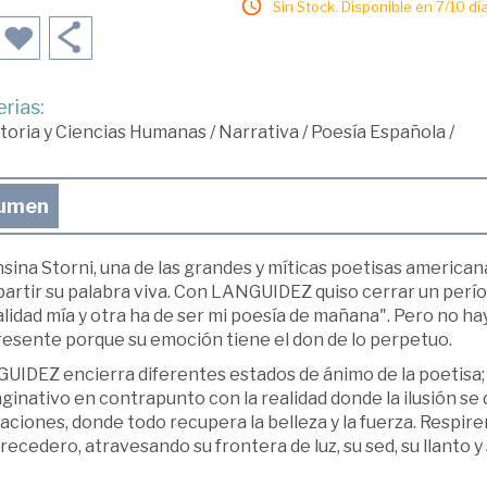
Sin Stock. Disponible en 7/10 día
rias:
toria y Ciencias Humanas
/
Narrativa
/
Poesía Española
/
umen
sina Storni, una de las grandes y míticas poetisas american
rtir su palabra viva. Con LANGUIDEZ quiso cerrar un período 
idad mía y otra ha de ser mi poesía de mañana". Pero no hay
resente porque su emoción tiene el don de lo perpetuo.
UIDEZ encierra diferentes estados de ánimo de la poetisa;
ginativo en contrapunto con la realidad donde la ilusión se 
ciones, donde todo recupera la belleza y la fuerza. Respirem
ecedero, atravesando su frontera de luz, su sed, su llanto y