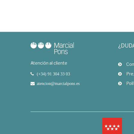
¿DUD
Atención al cliente
Com
Pre
(+34) 91 304 33 03
Polí
atencion@marcialpons.es