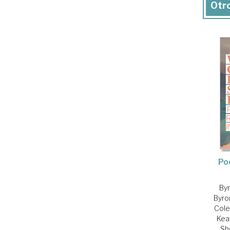
Otro
Po
By
Byro
Cole
Kea
Sh