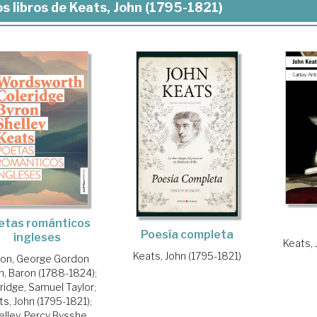
s libros de Keats, John (1795-1821)
etas románticos
Poesía completa
ingleses
Keats, 
Keats, John (1795-1821)
ron, George Gordon
n, Baron (1788-1824)
;
ridge, Samuel Taylor
;
ts, John (1795-1821)
;
elley, Percy Bysshe