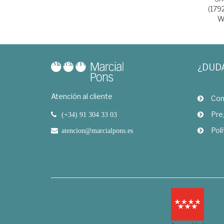
(179
W
¿DUD
Atención al cliente
Com
Pre
(+34) 91 304 33 03
Polí
atencion@marcialpons.es