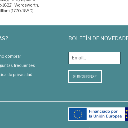
2-1822)
;
Wordsworth,
illiam (1770-1850)
AS?
BOLETÍN DE NOVEDAD
o comprar
guntas frecuentes
tica de privacidad
SUSCRIBIRSE