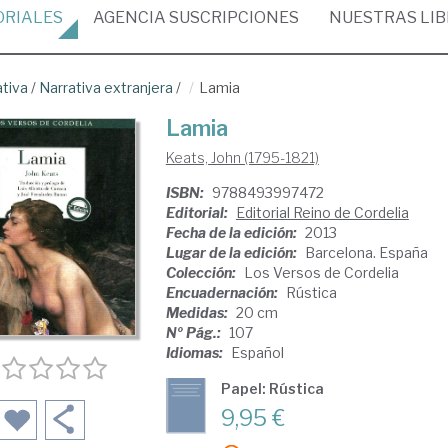
ORIALES
AGENCIA
SUSCRIPCIONES
NUESTRAS
LI
ativa
/
Narrativa extranjera
/
Lamia
Lamia
Keats, John (1795-1821)
ISBN:
9788493997472
Editorial:
Editorial Reino de Cordelia
Fecha de la edición:
2013
Lugar de la edición:
Barcelona. España
Colección:
Los Versos de Cordelia
Encuadernación:
Rústica
Medidas:
20 cm
Nº Pág.:
107
Idiomas:
Español
Papel: Rústica
9,95 €