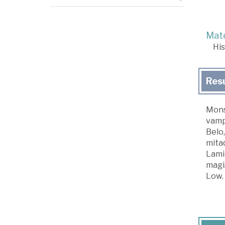
Mate
His
Res
Monst
vampi
Belo,
mitad
Lami
magis
Low.