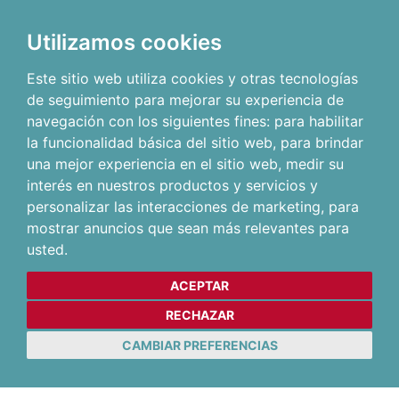
Utilizamos cookies
Este sitio web utiliza cookies y otras tecnologías
de seguimiento para mejorar su experiencia de
navegación con los siguientes fines:
para habilitar
la funcionalidad básica del sitio web
,
para brindar
una mejor experiencia en el sitio web
,
medir su
interés en nuestros productos y servicios y
personalizar las interacciones de marketing
,
para
mostrar anuncios que sean más relevantes para
usted
.
ACEPTAR
RECHAZAR
CAMBIAR PREFERENCIAS