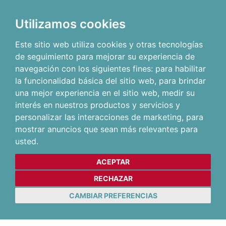
Utilizamos cookies
Este sitio web utiliza cookies y otras tecnologías
de seguimiento para mejorar su experiencia de
navegación con los siguientes fines:
para habilitar
la funcionalidad básica del sitio web
,
para brindar
una mejor experiencia en el sitio web
,
medir su
interés en nuestros productos y servicios y
personalizar las interacciones de marketing
,
para
mostrar anuncios que sean más relevantes para
usted
.
ACEPTAR
RECHAZAR
CAMBIAR PREFERENCIAS