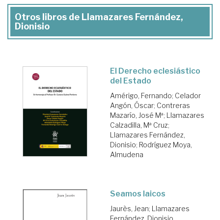
Otros libros de Llamazares Fernández,
Dionisio
El Derecho eclesiástico
del Estado
Amérigo, Fernando
;
Celador
Angón, Óscar
;
Contreras
Mazarío, José Mª
;
Llamazares
Calzadilla, Mª Cruz
;
Llamazares Fernández,
Dionisio
;
Rodríguez Moya,
Almudena
Seamos laicos
Jaurès, Jean
;
Llamazares
Fernández, Dionisio