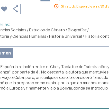
Sin Stock. Disponible en 7/10 día
rias:
ncias Sociales
/
Estudios de Género
/
Biografías
/
toria y Ciencias Humanas
/
Historia Universal
/
Historia co
umen
Espuña la relación entre el Che y Tania fue de "admiración y
anza", por parte de él. No descarta la autora que mantuvie
 viajó a Cuba, pero, en cualquier caso, la consideró "anecdó
nó que la preparan como espía -por lo que en muchos moment
nó a Europa y finalmente viajó a Bolivia, donde se introdujo 