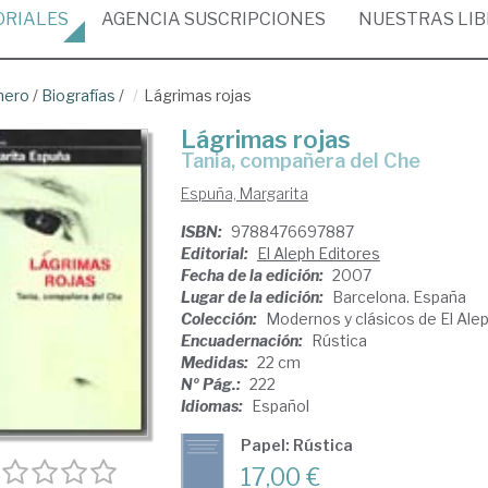
ORIALES
AGENCIA
SUSCRIPCIONES
NUESTRAS
LI
nero
/
Biografías
/
Lágrimas rojas
Lágrimas rojas
Tania, compañera del Che
Espuña, Margarita
ISBN:
9788476697887
Editorial:
El Aleph Editores
Fecha de la edición:
2007
Lugar de la edición:
Barcelona. España
Colección:
Modernos y clásicos de El Ale
Encuadernación:
Rústica
Medidas:
22 cm
Nº Pág.:
222
Idiomas:
Español
Papel: Rústica
17,00 €