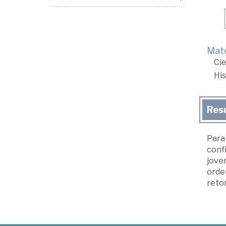
Mate
Cie
His
Res
Para 
confi
joven
orde
retor