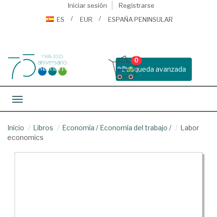
Iniciar sesión
Registrarse
ES
EUR
ESPAÑA PENINSULAR
0
Busqueda avanzada
Toggle navigation
Inicio
Libros
Economía
/
Economía del trabajo
/
Labor
economics