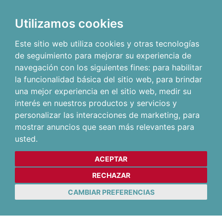
Utilizamos cookies
Este sitio web utiliza cookies y otras tecnologías
de seguimiento para mejorar su experiencia de
navegación con los siguientes fines:
para habilitar
la funcionalidad básica del sitio web
,
para brindar
una mejor experiencia en el sitio web
,
medir su
interés en nuestros productos y servicios y
personalizar las interacciones de marketing
,
para
mostrar anuncios que sean más relevantes para
usted
.
ACEPTAR
RECHAZAR
CAMBIAR PREFERENCIAS