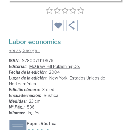
Labor economics
Borjas, George J.
ISBN:
9780071110976
Editorial:
McGraw-Hill Publishing Co.
Fecha de la edición:
2004
Lugar de la edición:
New York. Estados Unidos de
Norteamérica
Edición número:
3rd ed
Encuadernación:
Rústica
Medidas:
23 cm
Nº Pág.:
536
Idiomas:
Inglés
Papel: Rústica