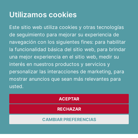
Utilizamos cookies
Este sitio web utiliza cookies y otras tecnologías
de seguimiento para mejorar su experiencia de
navegación con los siguientes fines:
para habilitar
la funcionalidad básica del sitio web
,
para brindar
una mejor experiencia en el sitio web
,
medir su
interés en nuestros productos y servicios y
personalizar las interacciones de marketing
,
para
mostrar anuncios que sean más relevantes para
usted
.
ACEPTAR
RECHAZAR
CAMBIAR PREFERENCIAS