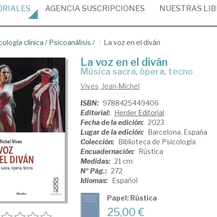
ORIALES
AGENCIA
SUSCRIPCIONES
NUESTRAS
LI
cología clínica
/
Psicoanálisis
/
La voz en el diván
La voz en el diván
música sacra, ópera, tecno
Vives, Jean-Michel
ISBN:
9788425449406
Editorial:
Herder Editorial
Fecha de la edición:
2023
Lugar de la edición:
Barcelona. España
Colección:
Biblioteca de Psicología
Encuadernación:
Rústica
Medidas:
21 cm
Nº Pág.:
272
Idiomas:
Español
Papel: Rústica
25,00 €