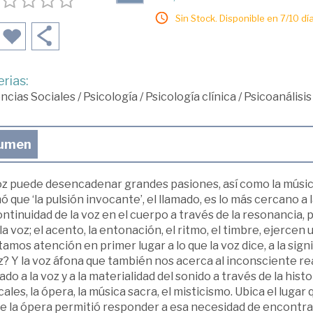
Sin Stock. Disponible en 7/10 día
rias:
ncias Sociales
/
Psicología
/
Psicología clínica
/
Psicoanálisis
umen
oz puede desencadenar grandes pasiones, así como la músic
ó que ‘la pulsión invocante’, el llamado, es lo más cercano a
ntinuidad de la voz en el cuerpo a través de la resonancia, p
la voz; el acento, la entonación, el ritmo, el timbre, ejerc
amos atención en primer lugar a lo que la voz dice, a la sign
z? Y la voz áfona que también nos acerca al inconsciente re
do a la voz y a la materialidad del sonido a través de la histor
ales, la ópera, la música sacra, el misticismo. Ubica el lugar 
 la ópera permitió responder a esa necesidad de encontrar 