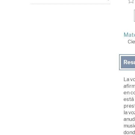
Mate
Cie
Res
La v
afirm
en co
está 
prest
la vo
anuda
music
donde