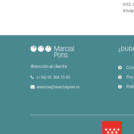
voz, 
inva
¿DUD
Atención al cliente
Com
Pre
(+34) 91 304 33 03
Polí
atencion@marcialpons.es