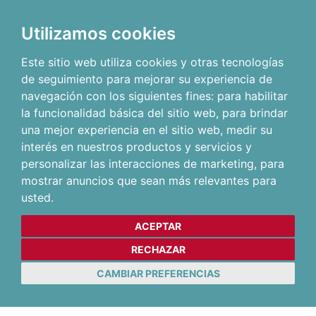
Utilizamos cookies
Este sitio web utiliza cookies y otras tecnologías
de seguimiento para mejorar su experiencia de
navegación con los siguientes fines:
para habilitar
la funcionalidad básica del sitio web
,
para brindar
una mejor experiencia en el sitio web
,
medir su
interés en nuestros productos y servicios y
personalizar las interacciones de marketing
,
para
mostrar anuncios que sean más relevantes para
usted
.
ACEPTAR
RECHAZAR
CAMBIAR PREFERENCIAS