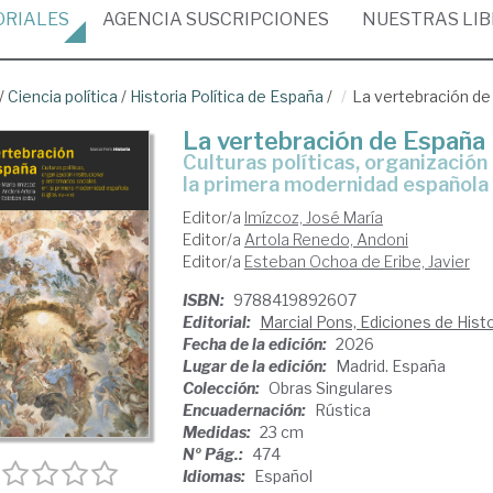
ORIALES
AGENCIA
SUSCRIPCIONES
NUESTRAS
LI
/
Ciencia política
/
Historia Política de España
/
La vertebración d
La vertebración de España
Culturas políticas, organización institucional y entramados sociales en
la primera modernidad española 
Editor/a
Imízcoz, José María
Editor/a
Artola Renedo, Andoni
Editor/a
Esteban Ochoa de Eribe, Javier
ISBN:
9788419892607
Editorial:
Marcial Pons, Ediciones de Histo
Fecha de la edición:
2026
Lugar de la edición:
Madrid. España
Colección:
Obras Singulares
Encuadernación:
Rústica
Medidas:
23 cm
Nº Pág.:
474
Idiomas:
Español