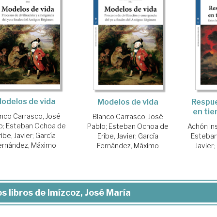
odelos de vida
Modelos de vida
Respue
en tie
anco Carrasco, José
Blanco Carrasco, José
o
;
Esteban Ochoa de
Pablo
;
Esteban Ochoa de
Achón Ins
ribe, Javier
;
García
Eribe, Javier
;
García
Esteban
ernández, Máximo
Fernández, Máximo
Javier
;
s libros de Imízcoz, José María