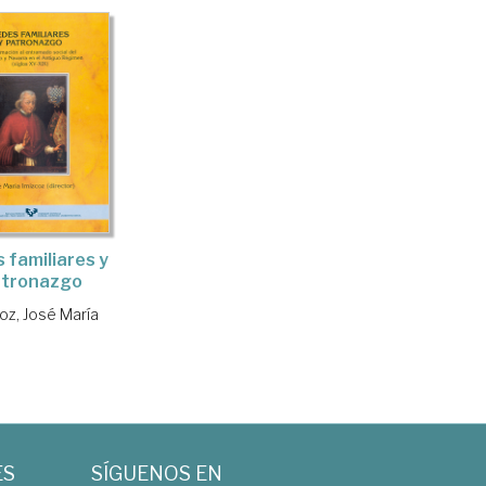
 familiares y
tronazgo
oz, José María
ES
SÍGUENOS EN