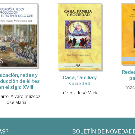
Redes
ucación, redes y
Casa, familia y
pa
ducción de élites
sociedad
en el siglo XVIII
Imízc
Imízcoz, José María
arro, Álvaro
;
Imízcoz,
José María
AS?
BOLETÍN DE NOVEDAD