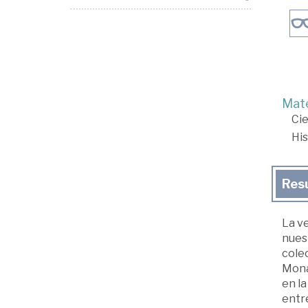
Mate
Cie
His
Res
La v
nues
colec
Monar
en la
entre