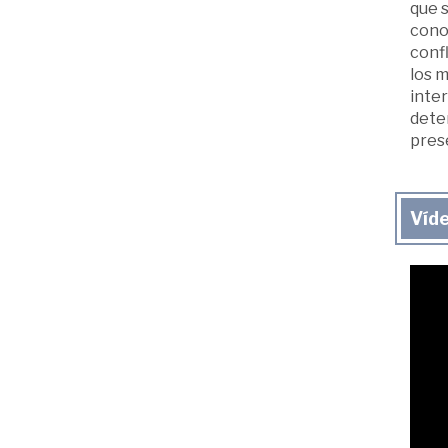
que s
conoc
conf
los m
inter
dete
pres
Víd