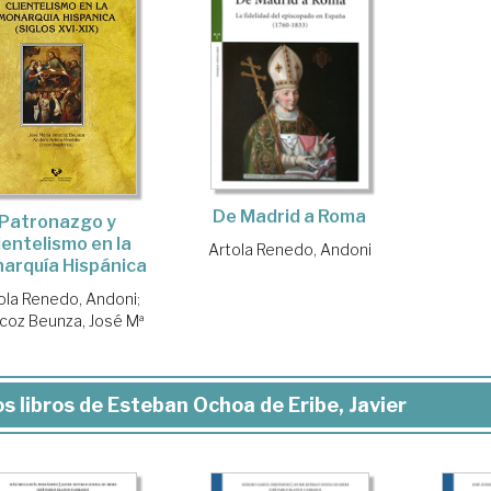
De Madrid a Roma
Patronazgo y
ientelismo en la
Artola Renedo, Andoni
arquía Hispánica
ola Renedo, Andoni
;
zcoz Beunza, José Mª
s libros de Esteban Ochoa de Eribe, Javier