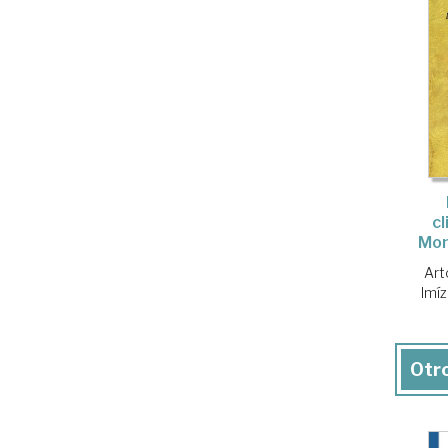
cl
Mon
Art
Imí
Otro