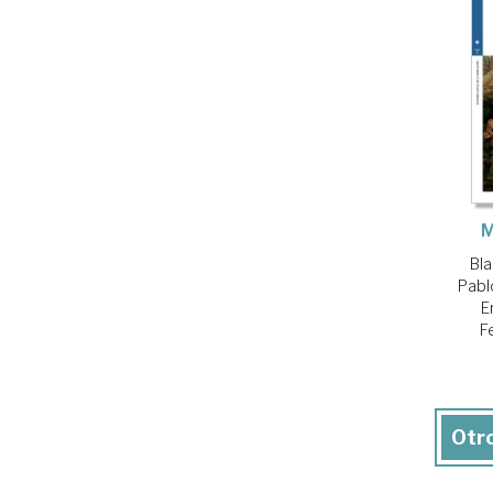
M
Bl
Pabl
E
F
Otro