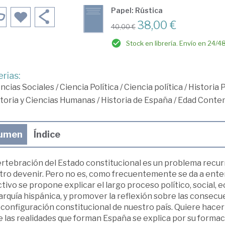
Papel: Rústica
38,00 €
40,00 €
Stock en librería. Envío en 24/4
rias:
ncias Sociales
/
Ciencia Política
/
Ciencia política
/
Historia 
toria y Ciencias Humanas
/
Historia de España
/
Edad Conte
umen
Índice
ertebración del Estado constitucional es un problema recu
tro devenir. Pero no es, como frecuentemente se da a entend
tivo se propone explicar el largo proceso político, social, 
quía hispánica, y promover la reflexión sobre las consecuenci
 configuración constitucional de nuestro país. Quiere hace
 las realidades que forman España se explica por su formació