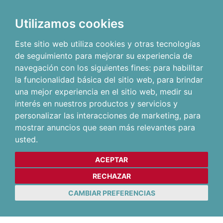
Utilizamos cookies
Este sitio web utiliza cookies y otras tecnologías
de seguimiento para mejorar su experiencia de
navegación con los siguientes fines:
para habilitar
la funcionalidad básica del sitio web
,
para brindar
una mejor experiencia en el sitio web
,
medir su
interés en nuestros productos y servicios y
personalizar las interacciones de marketing
,
para
mostrar anuncios que sean más relevantes para
usted
.
ACEPTAR
RECHAZAR
CAMBIAR PREFERENCIAS