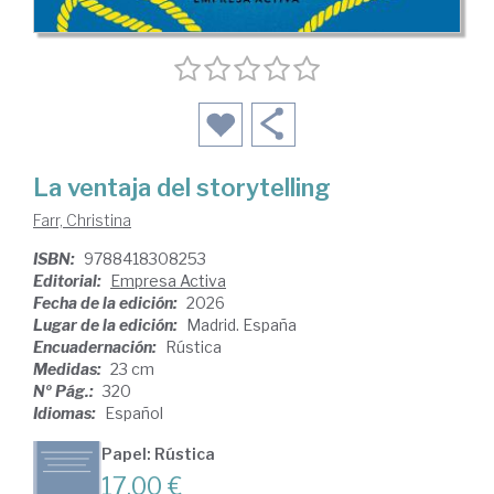
La ventaja del storytelling
Farr, Christina
ISBN:
9788418308253
Editorial:
Empresa Activa
Fecha de la edición:
2026
Lugar de la edición:
Madrid. España
Encuadernación:
Rústica
Medidas:
23 cm
Nº Pág.:
320
Idiomas:
Español
Papel: Rústica
17,00 €