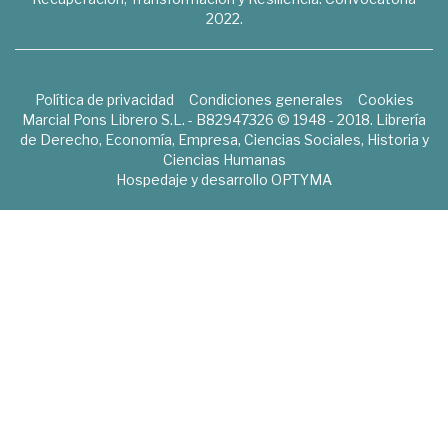
2022.
Política de privacidad
Condiciones generales
Cookies
Marcial Pons Librero S.L. - B82947326 © 1948 - 2018. Librería
de Derecho, Economía, Empresa, Ciencias Sociales, Historia y
Ciencias Humanas
Hospedaje y desarrollo
OPTYMA