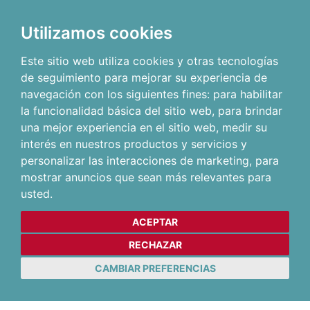
Utilizamos cookies
Este sitio web utiliza cookies y otras tecnologías
de seguimiento para mejorar su experiencia de
navegación con los siguientes fines:
para habilitar
la funcionalidad básica del sitio web
,
para brindar
una mejor experiencia en el sitio web
,
medir su
interés en nuestros productos y servicios y
personalizar las interacciones de marketing
,
para
mostrar anuncios que sean más relevantes para
usted
.
ACEPTAR
RECHAZAR
CAMBIAR PREFERENCIAS