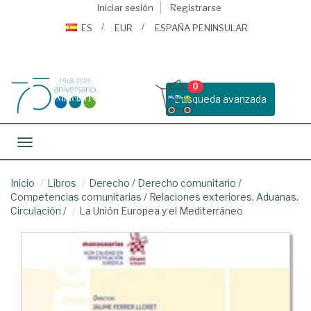
Iniciar sesión
Registrarse
ES
EUR
ESPAÑA PENINSULAR
0
Busqueda avanzada
Toggle navigation
Inicio
Libros
Derecho
/
Derecho comunitario
/
Competencias comunitarias
/
Relaciones exteriores. Aduanas.
Circulación
/
La Unión Europea y el Mediterráneo