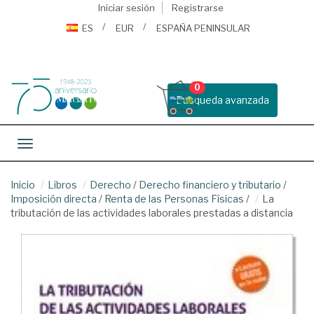
Iniciar sesión
Registrarse
ES
EUR
ESPAÑA PENINSULAR
0
Busqueda avanzada
Toggle navigation
Inicio
Libros
Derecho
/
Derecho financiero y tributario
/
Imposición directa
/
Renta de las Personas Físicas
/
La
tributación de las actividades laborales prestadas a distancia