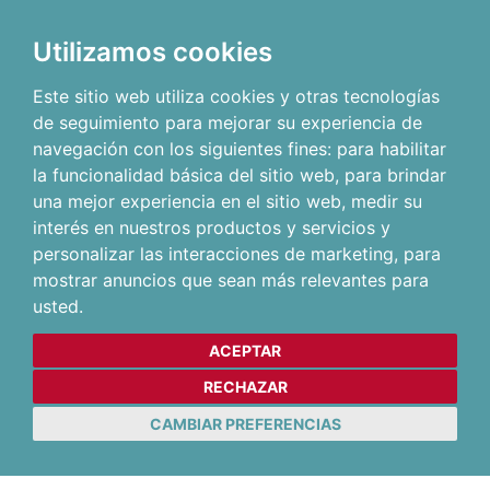
Utilizamos cookies
Este sitio web utiliza cookies y otras tecnologías
de seguimiento para mejorar su experiencia de
navegación con los siguientes fines:
para habilitar
la funcionalidad básica del sitio web
,
para brindar
una mejor experiencia en el sitio web
,
medir su
interés en nuestros productos y servicios y
personalizar las interacciones de marketing
,
para
mostrar anuncios que sean más relevantes para
usted
.
ACEPTAR
RECHAZAR
CAMBIAR PREFERENCIAS