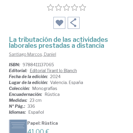
La tributación de las actividades
laborales prestadas a distancia
Santiago Marcos, Daniel
ISBN:
9788411137065
Editorial:
Editorial Tirant lo Blanch
Fecha de la edición:
2024
Lugar de la edición:
Valencia. España
Colección:
Monografías
Encuadernación:
Rústica
Medidas:
23 cm
Nº Pág.:
336
Idiomas:
Español
Papel: Rústica
41,00 €