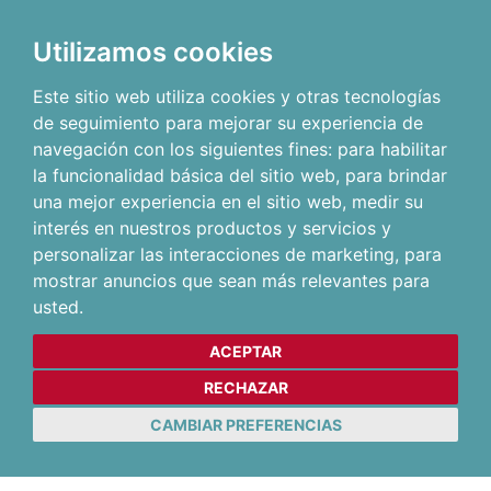
Utilizamos cookies
Este sitio web utiliza cookies y otras tecnologías
de seguimiento para mejorar su experiencia de
navegación con los siguientes fines:
para habilitar
la funcionalidad básica del sitio web
,
para brindar
una mejor experiencia en el sitio web
,
medir su
interés en nuestros productos y servicios y
personalizar las interacciones de marketing
,
para
mostrar anuncios que sean más relevantes para
usted
.
ACEPTAR
RECHAZAR
CAMBIAR PREFERENCIAS