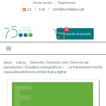
Iniciar sesión
Registrarse
ES
EUR
ESPAÑA PENINSULAR
0
Busqueda avanzada
Toggle navigation
Inicio
Libros
Derecho
/
Derecho civil
/
Derecho de
sucesiones
/
Estudios monográficos
/
La transmisión mortis
causa del patrimonio intelectual y digital