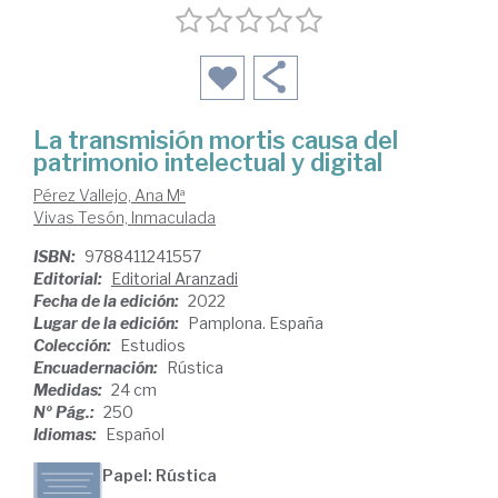
La transmisión mortis causa del
patrimonio intelectual y digital
Pérez Vallejo, Ana Mª
Vivas Tesón, Inmaculada
ISBN:
9788411241557
Editorial:
Editorial Aranzadi
Fecha de la edición:
2022
Lugar de la edición:
Pamplona. España
Colección:
Estudios
Encuadernación:
Rústica
Medidas:
24 cm
Nº Pág.:
250
Idiomas:
Español
Papel: Rústica