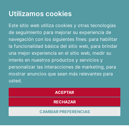
Utilizamos cookies
Este sitio web utiliza cookies y otras tecnologías
de seguimiento para mejorar su experiencia de
navegación con los siguientes fines:
para habilitar
la funcionalidad básica del sitio web
,
para brindar
una mejor experiencia en el sitio web
,
medir su
interés en nuestros productos y servicios y
personalizar las interacciones de marketing
,
para
mostrar anuncios que sean más relevantes para
usted
.
ACEPTAR
RECHAZAR
CAMBIAR PREFERENCIAS