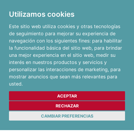
Utilizamos cookies
Este sitio web utiliza cookies y otras tecnologías
de seguimiento para mejorar su experiencia de
navegación con los siguientes fines:
para habilitar
la funcionalidad básica del sitio web
,
para brindar
una mejor experiencia en el sitio web
,
medir su
interés en nuestros productos y servicios y
personalizar las interacciones de marketing
,
para
mostrar anuncios que sean más relevantes para
usted
.
ACEPTAR
RECHAZAR
CAMBIAR PREFERENCIAS