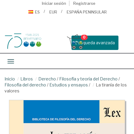
Iniciar sesión
Registrarse
ES
EUR
ESPAÑA PENINSULAR
0
Busqueda avanzada
Toggle navigation
Inicio
Libros
Derecho
/
Filosofía y teoría del Derecho
/
Filosofía del derecho
/
Estudios y ensayos
/
La tiranía de los
valores