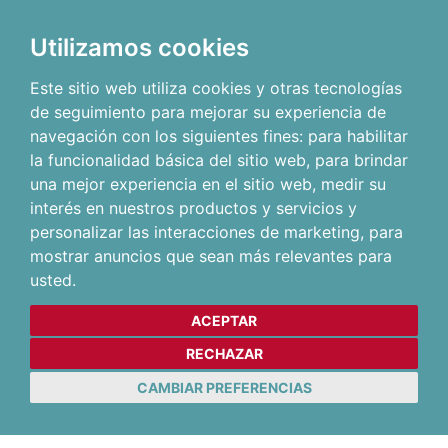
Utilizamos cookies
Este sitio web utiliza cookies y otras tecnologías
de seguimiento para mejorar su experiencia de
navegación con los siguientes fines:
para habilitar
la funcionalidad básica del sitio web
,
para brindar
una mejor experiencia en el sitio web
,
medir su
interés en nuestros productos y servicios y
personalizar las interacciones de marketing
,
para
mostrar anuncios que sean más relevantes para
usted
.
ACEPTAR
RECHAZAR
CAMBIAR PREFERENCIAS