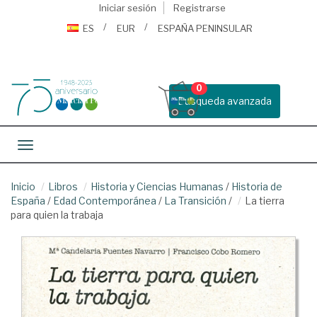
Iniciar sesión
Registrarse
ES
EUR
ESPAÑA PENINSULAR
0
Busqueda avanzada
Toggle navigation
Inicio
Libros
Historia y Ciencias Humanas
/
Historia de
España
/
Edad Contemporánea
/
La Transición
/
La tierra
para quien la trabaja