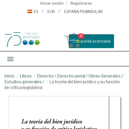
Iniciar sesión
Registrarse
ES
EUR
ESPAÑA PENINSULAR
0
Busqueda avanzada
Toggle navigation
Inicio
Libros
Derecho
/
Derecho penal
/
Obras Generales
/
Estudios generales
/
La teoría del bien jurídico y su función
de crítica legislativa