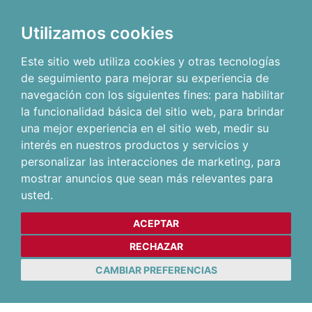
Utilizamos cookies
Este sitio web utiliza cookies y otras tecnologías
de seguimiento para mejorar su experiencia de
navegación con los siguientes fines:
para habilitar
la funcionalidad básica del sitio web
,
para brindar
una mejor experiencia en el sitio web
,
medir su
interés en nuestros productos y servicios y
personalizar las interacciones de marketing
,
para
mostrar anuncios que sean más relevantes para
usted
.
ACEPTAR
RECHAZAR
CAMBIAR PREFERENCIAS