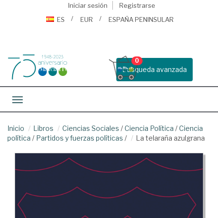
Iniciar sesión
Registrarse
ES
EUR
ESPAÑA PENINSULAR
0
Busqueda avanzada
Toggle navigation
Inicio
Libros
Ciencias Sociales
/
Ciencia Política
/
Ciencia
política
/
Partidos y fuerzas políticas
/
La telaraña azulgrana