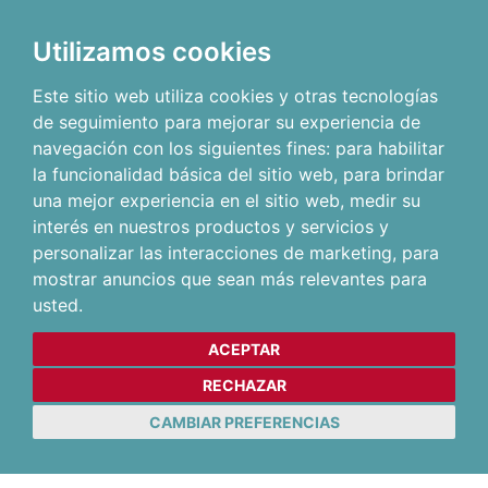
Utilizamos cookies
Este sitio web utiliza cookies y otras tecnologías
de seguimiento para mejorar su experiencia de
navegación con los siguientes fines:
para habilitar
la funcionalidad básica del sitio web
,
para brindar
una mejor experiencia en el sitio web
,
medir su
interés en nuestros productos y servicios y
personalizar las interacciones de marketing
,
para
mostrar anuncios que sean más relevantes para
usted
.
ACEPTAR
RECHAZAR
CAMBIAR PREFERENCIAS