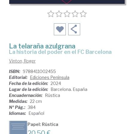
La telaraña azulgrana
la historia del poder en el FC Barcelona
Vinton, Roger
ISBN:
9788411002455
Editorial:
Ediciones Península
Fecha de la edición:
2024
Lugar de la edición:
Barcelona. España
Encuadernación:
Rústica
Medidas:
22 cm
Nº Pág.:
384
Idiomas:
Español
Papel: Rústica
20,50 €