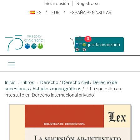
Iniciar sesión
Registrarse
ES
EUR
ESPAÑA PENINSULAR
0
Busqueda avanzada
Toggle navigation
Inicio
Libros
Derecho
/
Derecho civil
/
Derecho de
sucesiones
/
Estudios monográficos
/
La sucesión ab-
intestato en Derecho internacional privado