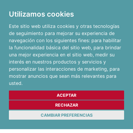
Utilizamos cookies
Este sitio web utiliza cookies y otras tecnologías
de seguimiento para mejorar su experiencia de
navegación con los siguientes fines:
para habilitar
la funcionalidad básica del sitio web
,
para brindar
una mejor experiencia en el sitio web
,
medir su
interés en nuestros productos y servicios y
personalizar las interacciones de marketing
,
para
mostrar anuncios que sean más relevantes para
usted
.
ACEPTAR
RECHAZAR
CAMBIAR PREFERENCIAS