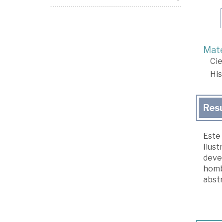
Mate
Cie
His
Res
Este 
Ilust
deven
hombr
abstr