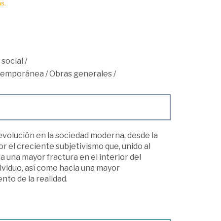
s.
 social
/
ntemporánea
/
Obras generales
/
u evolución en la sociedad moderna, desde la
or el creciente subjetivismo que, unido al
a una mayor fractura en el interior del
dividuo, así como hacia una mayor
ento de la realidad.