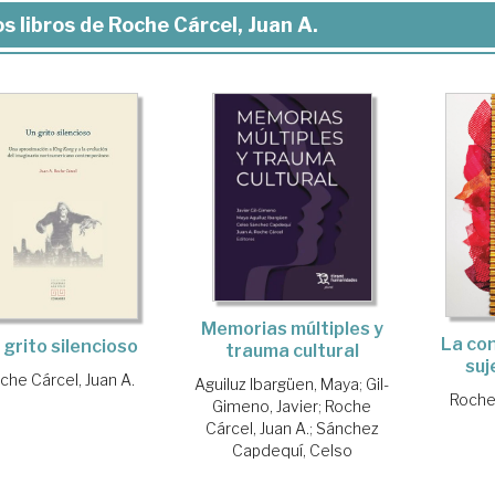
s libros de Roche Cárcel, Juan A.
Memorias múltiples y
La con
 grito silencioso
trauma cultural
suj
che Cárcel, Juan A.
Aguiluz Ibargüen, Maya
;
Gil-
Roche 
Gimeno, Javier
;
Roche
Cárcel, Juan A.
;
Sánchez
Capdequí, Celso