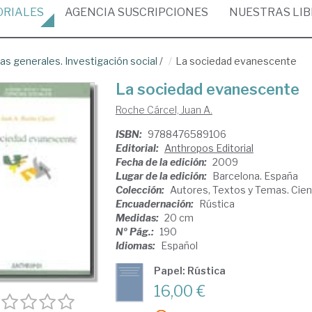
ORIALES
AGENCIA
SUSCRIPCIONES
NUESTRAS
LI
as generales. Investigación social
/
La sociedad evanescente
La sociedad evanescente
Roche Cárcel, Juan A.
ISBN:
9788476589106
Editorial:
Anthropos Editorial
Fecha de la edición:
2009
Lugar de la edición:
Barcelona. España
Colección:
Autores, Textos y Temas. Cien
Encuadernación:
Rústica
Medidas:
20 cm
Nº Pág.:
190
Idiomas:
Español
Papel: Rústica
16,00 €