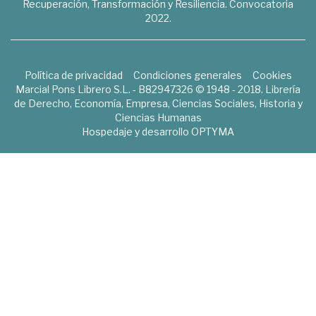
Recuperación, Transformación y Resiliencia. Convocatoria
2022.
Política de privacidad
Condiciones generales
Cookies
Marcial Pons Librero S.L. - B82947326 © 1948 - 2018. Librería
de Derecho, Economía, Empresa, Ciencias Sociales, Historia y
Ciencias Humanas
Hospedaje y desarrollo
OPTYMA