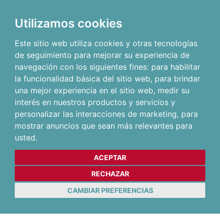
Utilizamos cookies
Este sitio web utiliza cookies y otras tecnologías
de seguimiento para mejorar su experiencia de
navegación con los siguientes fines:
para habilitar
la funcionalidad básica del sitio web
,
para brindar
una mejor experiencia en el sitio web
,
medir su
interés en nuestros productos y servicios y
personalizar las interacciones de marketing
,
para
mostrar anuncios que sean más relevantes para
usted
.
ACEPTAR
RECHAZAR
CAMBIAR PREFERENCIAS