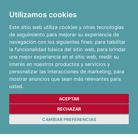
Utilizamos cookies
Este sitio web utiliza cookies y otras tecnologías
de seguimiento para mejorar su experiencia de
navegación con los siguientes fines:
para habilitar
la funcionalidad básica del sitio web
,
para brindar
una mejor experiencia en el sitio web
,
medir su
interés en nuestros productos y servicios y
personalizar las interacciones de marketing
,
para
mostrar anuncios que sean más relevantes para
usted
.
ACEPTAR
RECHAZAR
CAMBIAR PREFERENCIAS