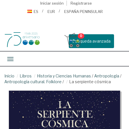
Iniciar sesión
Registrarse
ES
EUR
ESPAÑA PENINSULAR
0
Busqueda avanzada
Toggle navigation
Inicio
Libros
Historia y Ciencias Humanas
/
Antropología
/
Antropología cultural. Folklore
/
La serpiente cósmica