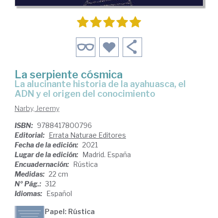
La serpiente cósmica
la alucinante historia de la ayahuasca, el
ADN y el origen del conocimiento
Narby, Jeremy
ISBN:
9788417800796
Editorial:
Errata Naturae Editores
Fecha de la edición:
2021
Lugar de la edición:
Madrid. España
Encuadernación:
Rústica
Medidas:
22 cm
Nº Pág.:
312
Idiomas:
Español
Papel: Rústica