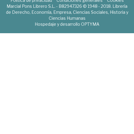
Política de privacidad
Condiciones generales
Cookies
Marcial Pons Librero S.L. - B82947326 © 1948 - 2018. Librería
de Derecho, Economía, Empresa, Ciencias Sociales, Historia y
Ciencias Humanas
Hospedaje y desarrollo
OPTYMA