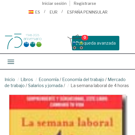
Iniciar sesión
Registrarse
ES
EUR
ESPAÑA PENINSULAR
0
Busqueda avanzada
Toggle navigation
Inicio
Libros
Economía
/
Economía del trabajo
/
Mercado
de trabajo
/
Salarios y jornada
/
La semana laboral de 4 horas