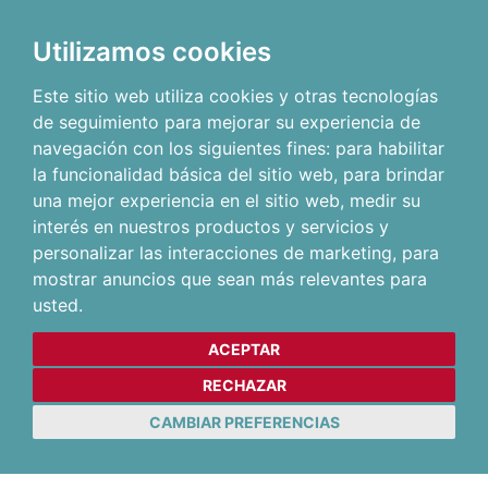
Utilizamos cookies
Este sitio web utiliza cookies y otras tecnologías
de seguimiento para mejorar su experiencia de
navegación con los siguientes fines:
para habilitar
la funcionalidad básica del sitio web
,
para brindar
una mejor experiencia en el sitio web
,
medir su
interés en nuestros productos y servicios y
personalizar las interacciones de marketing
,
para
mostrar anuncios que sean más relevantes para
usted
.
ACEPTAR
RECHAZAR
CAMBIAR PREFERENCIAS