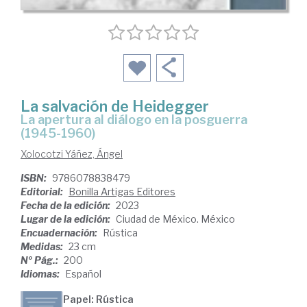
La salvación de Heidegger
la apertura al diálogo en la posguerra
(1945-1960)
Xolocotzi Yáñez, Ángel
ISBN:
9786078838479
Editorial:
Bonilla Artigas Editores
Fecha de la edición:
2023
Lugar de la edición:
Ciudad de México. México
Encuadernación:
Rústica
Medidas:
23 cm
Nº Pág.:
200
Idiomas:
Español
Papel: Rústica