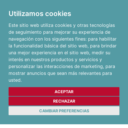
Utilizamos cookies
Este sitio web utiliza cookies y otras tecnologías
de seguimiento para mejorar su experiencia de
navegación con los siguientes fines:
para habilitar
la funcionalidad básica del sitio web
,
para brindar
una mejor experiencia en el sitio web
,
medir su
interés en nuestros productos y servicios y
personalizar las interacciones de marketing
,
para
mostrar anuncios que sean más relevantes para
usted
.
ACEPTAR
RECHAZAR
CAMBIAR PREFERENCIAS