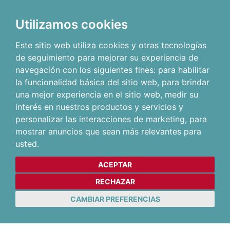
Utilizamos cookies
Este sitio web utiliza cookies y otras tecnologías
de seguimiento para mejorar su experiencia de
navegación con los siguientes fines:
para habilitar
la funcionalidad básica del sitio web
,
para brindar
una mejor experiencia en el sitio web
,
medir su
interés en nuestros productos y servicios y
personalizar las interacciones de marketing
,
para
mostrar anuncios que sean más relevantes para
usted
.
ACEPTAR
RECHAZAR
CAMBIAR PREFERENCIAS