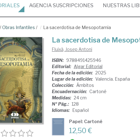
ORIALES
AGENCIA
SUSCRIPCIONES
NUESTRAS
LI
/
Obras Infantiles
/
La sacerdotisa de Mesopotamia
La sacerdotisa de Mesopo
Fluixà, Josep Antoni
ISBN:
9788491425946
Editorial:
Algar Editorial
Fecha de la edición:
2025
Lugar de la edición:
Valencia. España
Colección:
Ámbitos
Encuadernación:
Cartoné
Medidas:
24 cm
Nº Pág.:
128
Idiomas:
Español
Papel: Cartoné
12,50 €