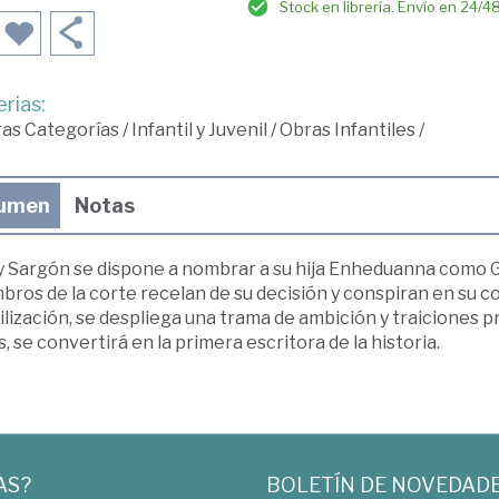
Stock en librería. Envío en 24/4
rias:
ras Categorías
/
Infantil y Juvenil
/
Obras Infantiles
/
umen
Notas
ey Sargón se dispone a nombrar a su hija Enheduanna como G
ros de la corte recelan de su decisión y conspiran en su c
vilización, se despliega una trama de ambición y traiciones
, se convertirá en la primera escritora de la historia.
AS?
BOLETÍN DE NOVEDAD