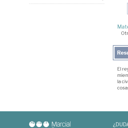
Mate
Ot
Res
El r
miemb
la ci
cosas
¿DUD