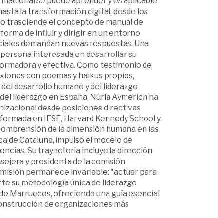
rmacional se puede aprender y es aplicable
hasta la transformación digital, desde los
libro trasciende el concepto de manual de
orma de influir y dirigir en un entorno
s sociales demandan nuevas respuestas. Una
 persona interesada en desarrollar su
formadora y efectiva. Como testimonio de
flexiones con poemas y haikus propios,
 del desarrollo humano y del liderazgo
el liderazgo en España, Núria Aymerich ha
nizacional desde posiciones directivas
 y formada en IESE, Harvard Kennedy School y
 comprensión de la dimensión humana en las
ca de Cataluña, impulsó el modelo de
ncias. Su trayectoria incluye la dirección
sejera y presidenta de la comisión
 misión permanece invariable: "actuar para
rte su metodología única de liderazgo
o de Marruecos, ofreciendo una guía esencial
 construcción de organizaciones más