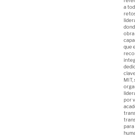
refe
a tod
retos
lider
donde
obra
capa
que e
recor
inte
dedi
clave
MIT,
organ
lider
por 
acadé
trans
trans
para
huma