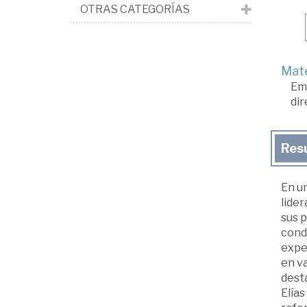
OTRAS CATEGORÍAS
Mate
Em
dir
Res
En u
lider
sus p
cond
expe
en va
desta
Elías