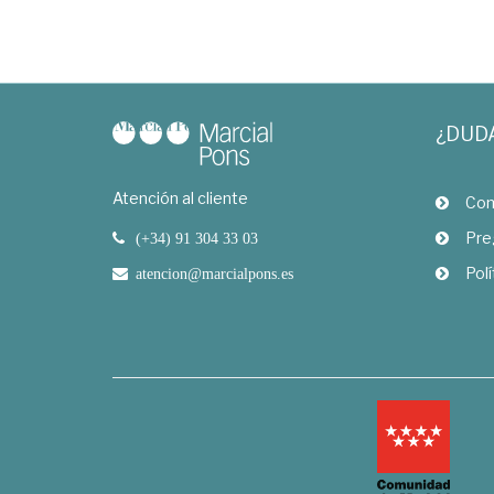
¿DUD
Atención al cliente
Com
Pre
(+34) 91 304 33 03
Polí
atencion@marcialpons.es