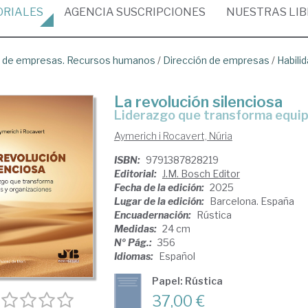
ORIALES
AGENCIA
SUSCRIPCIONES
NUESTRAS
LI
ón de empresas. Recursos humanos
/
Dirección de empresas
/
Habili
La revolución silenciosa
Liderazgo que transforma equi
Aymerich i Rocavert, Núria
ISBN:
9791387828219
Editorial:
J.M. Bosch Editor
Fecha de la edición:
2025
Lugar de la edición:
Barcelona. España
Encuadernación:
Rústica
Medidas:
24 cm
Nº Pág.:
356
Idiomas:
Español
Papel: Rústica
37,00 €