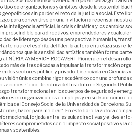
rentes. Sus testimonios evidencian que el liderazgo transfo
o tipo de organizaciones y ámbitos: desde la sostenibilidad 
 geopolíticos sin perder el reto de la justicia social. Este 
azgo para convertirse en una invitación a repensar nuestra f
 la inteligencia artificial, la crisis climática y los cambio
 imprescindible para directivos, emprendedores y cualquier
cidad de liderazgo desde una perspectiva humanista, trans
l arte nutre el espíritu del líder, la autora entrelaza sus re
dándonos que la sensibilidad artística también forma parte
gral. NÚRIA AYMERICH ROCAVERT Pionera en el desarrollo d
cado más de tres décadas a impulsar la transformación orga
 en los sectores público y privado. Licenciada en Ciencias
 su visión única combina rigor académico con una profunda
izaciones. Como directora del Instituto de Seguridad Públi
azgo transformacional en los cuerpos de seguridad y emerge
valores en organizaciones complejas y en su labor como con
mica del Consejo Social de la Universidad de Barcelona. Su
formar, hacer para mejorar". En este libro, la autora compa
formacional, forjada entre las aulas directivas y el desiert
 líderes comprometidos con el impacto social positivo y la
nas y sostenibles.