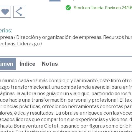
Stock en librería. Envío en 24/4
rias:
presa
/
Dirección y organización de empresas. Recursos h
ectivas. Liderazgo
/
umen
Índice
Notas
n mundo cada vez más complejo y cambiante, este libro ofre
azgo transformacional, una competencia esencial para enfren
áginas, la autora nos guía en un viaje que, partiendo de lo
uce hacia una transformación personal y profesional. El t
riencias prácticas, ofreciendo herramientas concretas para
lores, ética y resultados. La obra se enriquece con las voce
cados líderes que comparten sus experiencias y visiones, d
 hasta Bonaventura Clotet, pasando por figuras como Eric Fr