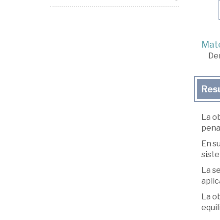
Mate
De
Res
La ob
pena
En su
siste
La se
aplic
La ob
equil