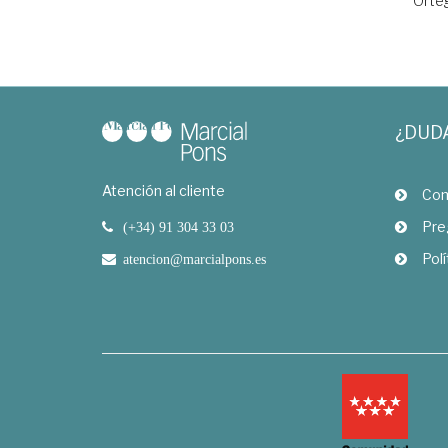
Orte
¿DUD
Atención al cliente
Com
Pre
(+34) 91 304 33 03
Polí
atencion@marcialpons.es