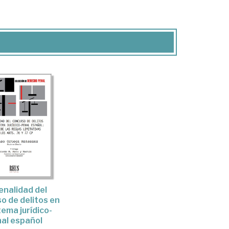
enalidad del
o de delitos en
tema jurídico-
al español