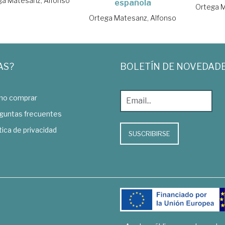
ga Matesanz, Alfonso
española
Ortega M
Ortega Matesanz, Alfonso
AS?
BOLETÍN DE NOVEDAD
o comprar
guntas frecuentes
tica de privacidad
SUSCRIBIRSE