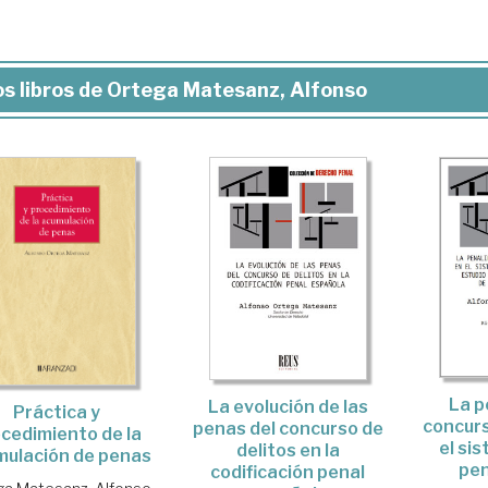
s libros de Ortega Matesanz, Alfonso
La p
La evolución de las
Práctica y
concurs
penas del concurso de
cedimiento de la
el sis
delitos en la
mulación de penas
pen
codificación penal