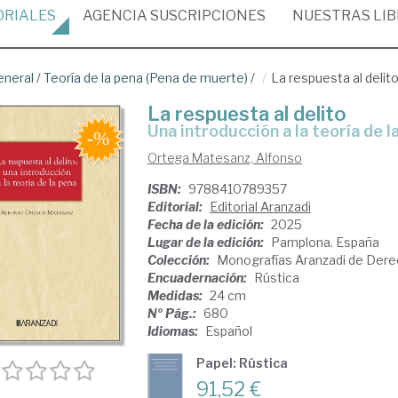
ORIALES
AGENCIA
SUSCRIPCIONES
NUESTRAS
LI
eneral
/
Teoría de la pena (Pena de muerte)
/
La respuesta al delit
La respuesta al delito
una introducción a la teoría de l
Ortega Matesanz, Alfonso
ISBN:
9788410789357
Editorial:
Editorial Aranzadi
Fecha de la edición:
2025
Lugar de la edición:
Pamplona. España
Colección:
Monografías Aranzadi de Dere
Encuadernación:
Rústica
Medidas:
24 cm
Nº Pág.:
680
Idiomas:
Español
Papel: Rústica
91,52 €