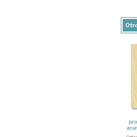
Otro
pro
acu