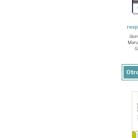
resp
Jáu
Marur
G
Otro