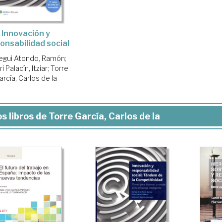
Innovación y
onsabilidad social
regui Atondo, Ramón
;
i Palacín, Itziar
;
Torre
arcía, Carlos de la
s libros de Torre García, Carlos de la