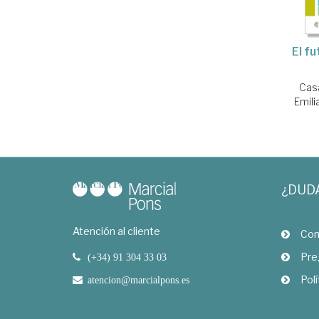
El fu
Cas
Emili
¿DUD
Atención al cliente
Com
Pre
(+34) 91 304 33 03
Polí
atencion@marcialpons.es