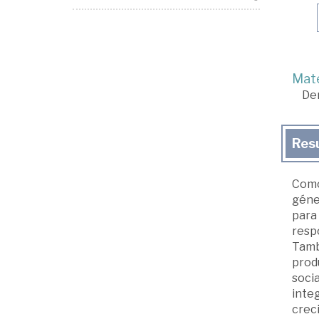
Mate
De
Res
Como
géner
para 
respo
Tamb
produ
soci
integ
creci