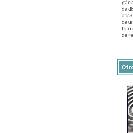
géner
de d
desar
de un
herra
de r
Otro