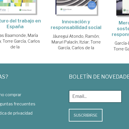
turo del trabajo en
Innovación y
Merc
España
responsabilidad social
soste
respons
as Baamonde, María
Jáuregui Atondo, Ramón
;
a
;
Torre García, Carlos
Maruri Palacín, Itziar
;
Torre
García-
de la
García, Carlos de la
Torre Ga
AS?
BOLETÍN DE NOVEDAD
o comprar
guntas frecuentes
tica de privacidad
SUSCRIBIRSE