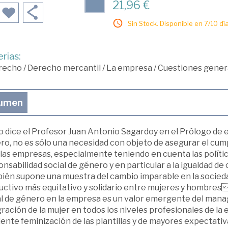
21,96 €
Sin Stock. Disponible en 7/10 día
rias:
recho
/
Derecho mercantil
/
La empresa
/
Cuestiones genera
umen
 dice el Profesor Juan Antonio Sagardoy en el Prólogo de es
o, no es sólo una necesidad con objeto de asegurar el cump
las empresas, especialmente teniendo en cuenta las política
nsabilidad social de género y en particular a la igualdad 
ién supone una muestra del cambio imparable en la sociedad
ctivo más equitativo y solidario entre mujeres y hombres.
al de género en la empresa es un valor emergente del manag
ración de la mujer en todos los niveles profesionales de la
ente feminización de las plantillas y de mayores expectativ