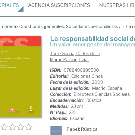
ORIALES
AGENCIA
SUSCRIPCIONES
NUESTRAS
LI
empresa
/
Cuestiones generales. Sociedades personalistas
/
La r
La responsabilidad social 
un valor emergente del manag
Torre García, Carlos de la
Maruri Palacín, Itziar
ISBN:
9788496889590
Editorial:
Ediciones Cinca
Fecha de la edición:
2009
Lugar de la edición:
Madrid. España
Colección:
Biblioteca Ciencias Sociales
Encuadernación:
Rústica
Medidas:
23 cm
Nº Pág.:
221
Idiomas:
Español
Papel: Rústica