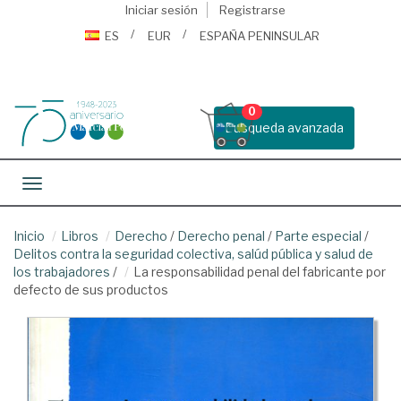
Iniciar sesión
Registrarse
ES
EUR
ESPAÑA PENINSULAR
0
Busqueda avanzada
Toggle navigation
Inicio
Libros
Derecho
/
Derecho penal
/
Parte especial
/
Delitos contra la seguridad colectiva, salúd pública y salud de
los trabajadores
/
La responsabilidad penal del fabricante por
defecto de sus productos