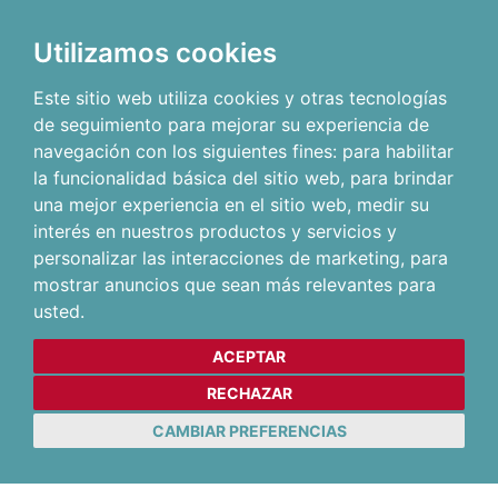
Utilizamos cookies
Este sitio web utiliza cookies y otras tecnologías
de seguimiento para mejorar su experiencia de
navegación con los siguientes fines:
para habilitar
la funcionalidad básica del sitio web
,
para brindar
una mejor experiencia en el sitio web
,
medir su
interés en nuestros productos y servicios y
personalizar las interacciones de marketing
,
para
mostrar anuncios que sean más relevantes para
usted
.
ACEPTAR
RECHAZAR
CAMBIAR PREFERENCIAS