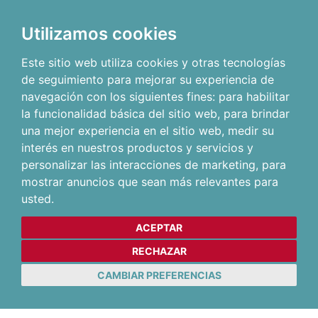
Utilizamos cookies
Este sitio web utiliza cookies y otras tecnologías
de seguimiento para mejorar su experiencia de
navegación con los siguientes fines:
para habilitar
la funcionalidad básica del sitio web
,
para brindar
una mejor experiencia en el sitio web
,
medir su
interés en nuestros productos y servicios y
personalizar las interacciones de marketing
,
para
mostrar anuncios que sean más relevantes para
usted
.
ACEPTAR
RECHAZAR
CAMBIAR PREFERENCIAS