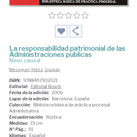
La responsabilidad patrimonial de las
Administraciones publicas
nexo causal
Meseguer Yebra, Joaquín
ISBN:
9788497902021
Editorial:
Editorial Bosch
Fecha de la edición:
2006
Lugar de la edición:
Barcelona. España
Colección:
Biblioteca básica de práctica procesal.
Administrativa
Encuadernación:
Rústica
Medidas:
19 cm
Nº Pág.:
91
Idiomas:
Español