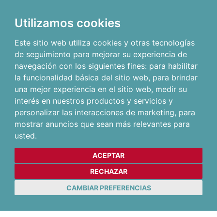
Utilizamos cookies
Este sitio web utiliza cookies y otras tecnologías
de seguimiento para mejorar su experiencia de
navegación con los siguientes fines:
para habilitar
la funcionalidad básica del sitio web
,
para brindar
una mejor experiencia en el sitio web
,
medir su
interés en nuestros productos y servicios y
personalizar las interacciones de marketing
,
para
mostrar anuncios que sean más relevantes para
usted
.
ACEPTAR
RECHAZAR
CAMBIAR PREFERENCIAS