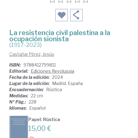
La resistencia civil palestina a la
ocupación sionista
(1917-2023)
Castañar Pérez, Jesús
ISBN:
9788412799811
Editorial:
Ediciones Revolussia
Fecha de la edición:
2024
Lugar de la edición:
Madrid. España
Encuadernación:
Rústica
Medidas:
22 cm
Nº Pág.:
228
Idiomas:
Español
Papel: Rústica
15,00 €