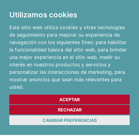
Utilizamos cookies
Este sitio web utiliza cookies y otras tecnologías
de seguimiento para mejorar su experiencia de
navegación con los siguientes fines:
para habilitar
la funcionalidad básica del sitio web
,
para brindar
una mejor experiencia en el sitio web
,
medir su
interés en nuestros productos y servicios y
personalizar las interacciones de marketing
,
para
mostrar anuncios que sean más relevantes para
usted
.
ACEPTAR
RECHAZAR
CAMBIAR PREFERENCIAS