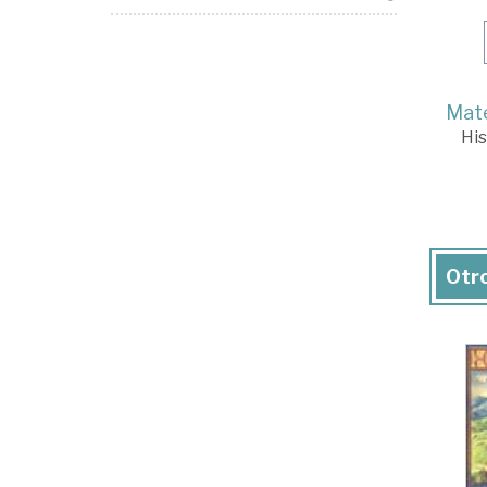
Mate
His
Otro