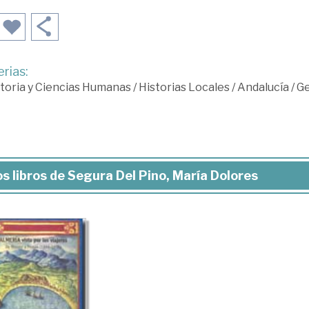
rias:
toria y Ciencias Humanas
/
Historias Locales
/
Andalucía
/
Ge
s libros de Segura Del Pino, María Dolores