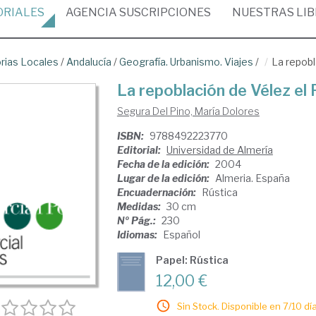
ORIALES
AGENCIA
SUSCRIPCIONES
NUESTRAS
LI
orias Locales
/
Andalucía
/
Geografía. Urbanismo. Viajes
/
La repobl
La repoblación de Vélez el
Segura Del Pino, María Dolores
ISBN:
9788492223770
Editorial:
Universidad de Almería
Fecha de la edición:
2004
Lugar de la edición:
Almeria. España
Encuadernación:
Rústica
Medidas:
30 cm
Nº Pág.:
230
Idiomas:
Español
Papel: Rústica
12,00 €
Sin Stock. Disponible en 7/10 día