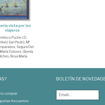
ería vista por los
viajeros
entisco Puche,J.D.
;
tínez San Pedro, Mª
mparados
;
Segura Del
 María Dolores
;
Úbeda
ilches, Rosa María
AS?
BOLETÍN DE NOVEDAD
o comprar
guntas frecuentes