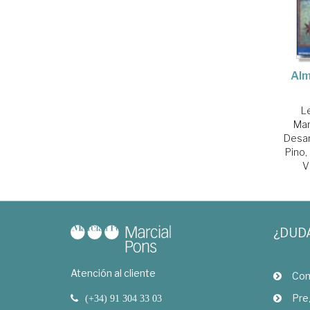
Alm
L
Mar
Desa
Pino,
V
¿DUD
Atención al cliente
Com
Pre
(+34) 91 304 33 03