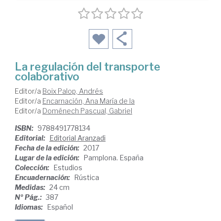
La regulación del transporte
colaborativo
Editor/a
Boix Palop, Andrés
Editor/a
Encarnación, Ana María de la
Editor/a
Doménech Pascual, Gabriel
ISBN:
9788491778134
Editorial:
Editorial Aranzadi
Fecha de la edición:
2017
Lugar de la edición:
Pamplona. España
Colección:
Estudios
Encuadernación:
Rústica
Medidas:
24 cm
Nº Pág.:
387
Idiomas:
Español