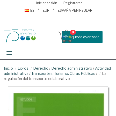
Iniciar sesión
Registrarse
ES
EUR
ESPAÑA PENINSULAR
0
Busqueda avanzada
Toggle navigation
Inicio
Libros
Derecho
/
Derecho administrativo
/
Actividad
administrativa
/
Transportes. Turismo. Obras Públicas
/
La
regulación del transporte colaborativo