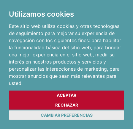
Utilizamos cookies
Este sitio web utiliza cookies y otras tecnologías
de seguimiento para mejorar su experiencia de
navegación con los siguientes fines:
para habilitar
la funcionalidad básica del sitio web
,
para brindar
una mejor experiencia en el sitio web
,
medir su
interés en nuestros productos y servicios y
personalizar las interacciones de marketing
,
para
mostrar anuncios que sean más relevantes para
usted
.
ACEPTAR
RECHAZAR
CAMBIAR PREFERENCIAS