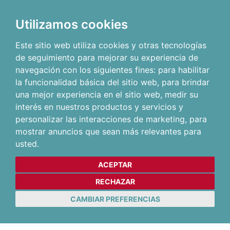
Utilizamos cookies
Este sitio web utiliza cookies y otras tecnologías
de seguimiento para mejorar su experiencia de
navegación con los siguientes fines:
para habilitar
la funcionalidad básica del sitio web
,
para brindar
una mejor experiencia en el sitio web
,
medir su
interés en nuestros productos y servicios y
personalizar las interacciones de marketing
,
para
mostrar anuncios que sean más relevantes para
usted
.
ACEPTAR
RECHAZAR
CAMBIAR PREFERENCIAS