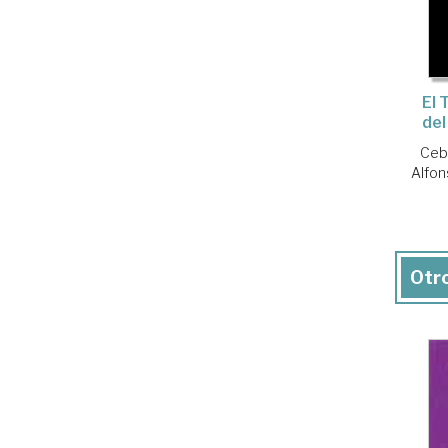
El 
del
Ceba
Alfo
Otro