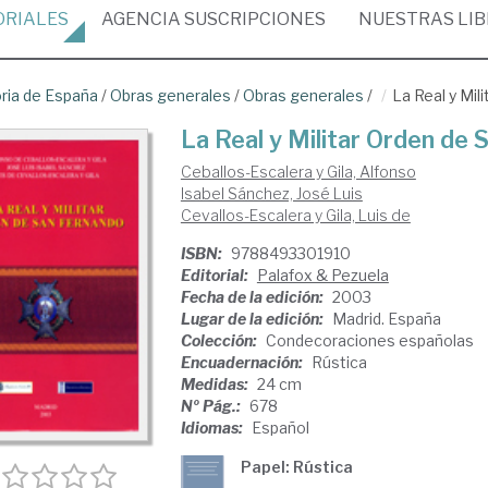
ORIALES
AGENCIA
SUSCRIPCIONES
NUESTRAS
LI
oria de España
/
Obras generales
/
Obras generales
/
La Real y Mil
La Real y Militar Orden de
Ceballos-Escalera y Gila, Alfonso
Isabel Sánchez, José Luis
Cevallos-Escalera y Gila, Luis de
ISBN:
9788493301910
Editorial:
Palafox & Pezuela
Fecha de la edición:
2003
Lugar de la edición:
Madrid. España
Colección:
Condecoraciones españolas
Encuadernación:
Rústica
Medidas:
24 cm
Nº Pág.:
678
Idiomas:
Español
Papel: Rústica