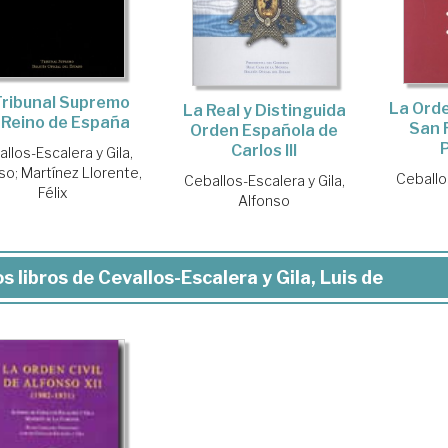
Tribunal Supremo
La Orde
La Real y Distinguida
 Reino de España
San 
Orden Española de
Carlos III
llos-Escalera y Gila,
nso
;
Martínez Llorente,
Ceballos
Ceballos-Escalera y Gila,
Félix
Alfonso
s libros de Cevallos-Escalera y Gila, Luis de