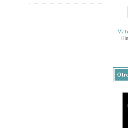
Mate
His
Otro