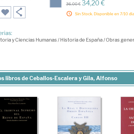
34,20 €
36,00 €
Sin Stock. Disponible en 7/10 día
rias:
toria y Ciencias Humanas
/
Historia de España
/
Obras gener
s libros de Ceballos-Escalera y Gila, Alfonso