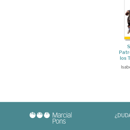
S
Patr
los 
Isab
¿DUD