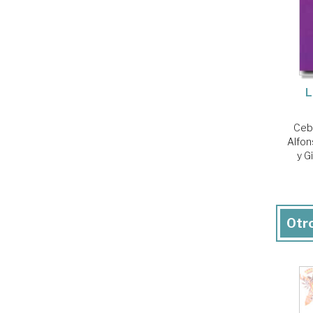
L
Ceba
Alfo
y G
Otro