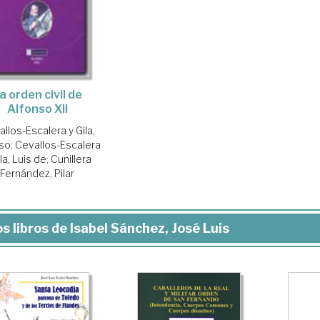
a orden civil de
Alfonso XII
llos-Escalera y Gila,
nso
;
Cevallos-Escalera
ila, Luis de
;
Cunillera
Fernández, Pilar
s libros de Isabel Sánchez, José Luis